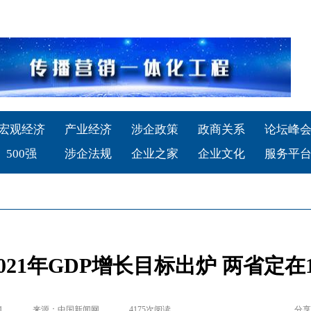
宏观经济
产业经济
涉企政策
政商关系
论坛峰
500强
涉企法规
企业之家
企业文化
服务平
2021年GDP增长目标出炉 两省定在
1
来源：中国新闻网
4175
次阅读
分享