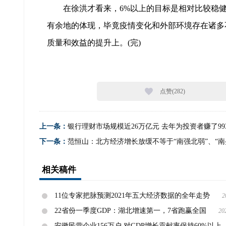
在徐洪才看来，6%以上的目标是相对比较稳
有余地的体现，毕竟疫情变化和外部环境存在诸多
质量和效益的提升上。(完)
点赞(
282
)
上一条：
银行理财市场规模近26万亿元 去年为投资者赚了993
下一条：
范恒山：北方经济增长放缓不等于“南强北弱”、“南
相关稿件
11位专家把脉预测2021年五大经济数据的全年走势
2
22省份一季度GDP：湖北增速第一，7省跑赢全国
20
安徽民营企业156万户 对GDP增长贡献率保持60%以上