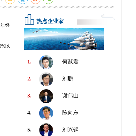
热点企业家
1年经
0%以
1.
何猷君
2.
刘鹏
3.
谢伟山
4.
陈向东
5.
刘兴钢