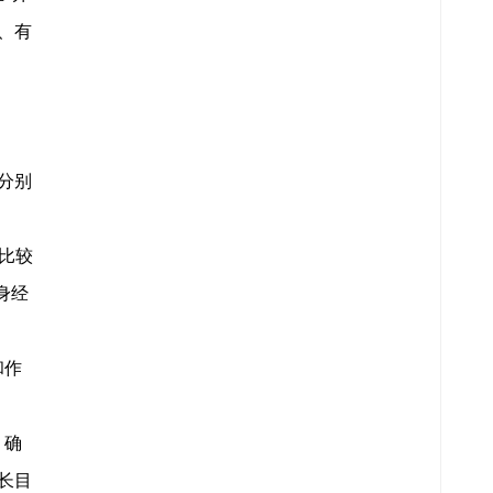
、有
P分别
比较
身经
和作
，确
长目