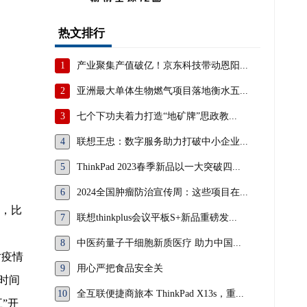
热文排行
1
产业聚集产值破亿！京东科技带动恩阳...
2
亚洲最大单体生物燃气项目落地衡水五...
3
七个下功夫着力打造“地矿牌”思政教...
4
联想王忠：数字服务助力打破中小企业...
5
ThinkPad 2023春季新品以一大突破四...
6
2024全国肿瘤防治宣传周：这些项目在...
关，比
7
联想thinkplus会议平板S+新品重磅发...
8
中医药量子干细胞新质医疗 助力中国...
对疫情
9
用心严把食品安全关
时间
10
全互联便捷商旅本 ThinkPad X13s，重...
”开