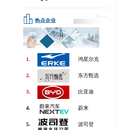
热点企业
1.
鸿星尔克
2.
东方甄选
3.
比亚迪
4.
蔚来
5.
波司登