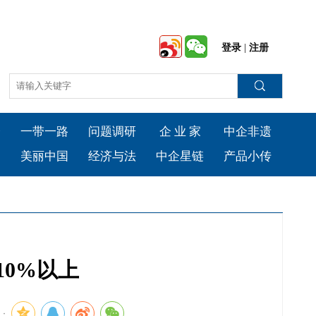
登录
|
注册
会
一带一路
问题调研
企 业 家
中企非遗
台
美丽中国
经济与法
中企星链
产品小传
10%以上
：