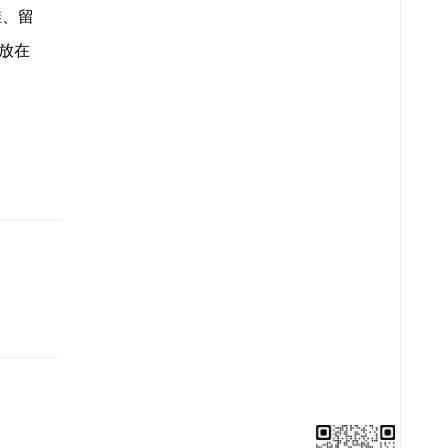
维、留
放在