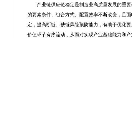
产业链供应链稳定是制造业高质量发展的重要基
的要素条件、组合方式、配置效率不断改变，且面
定，提高断链、缺链风险预防能力，有助于优化要
价值环节有序流动，从而对实现产业基础能力和产
工业互联网平台保障产业链供应链稳定效能显
工业互联网是新一代信息技术与工业体系深度融
在实践中正成为推动产业链供应链稳定的重要支撑
通过数据流连接贯通，提升产业链供应链协同管
服务间等各环节数据流，实现工业经济全要素、全
链上下游企业长期稳定的协同协作关系，推动产业
平台的数字化智能工厂项目，通过链接工艺、计划
高28%。另一方面，工业互联网为政府部门构建
理能力。如国家工业信息安全发展研究中心基于工业