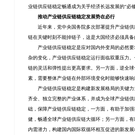
业链供应链稳定畅通成为关乎经济长远发展的“必修
推动产业链供应链稳定发展势在必行
近年来，党中央国务院多次部署提升产业链供应
链在关键时刻不能掉链子，这是大国经济必须具备
产业链供应链稳定是应对国内外变局的必然要求
杂的变化，产业链供应链稳定运行面临双重压力。
链的灵活和弹性提出更高要求。另一方面，逆全球
素，需要整体产业链在外部环境变化时能够快速响
产业链供应链稳定是构建新发展格局的关键力量
齐全、独立完整的产业体系，并成为全球产业链供
础，保障产业链供应链稳定，一方面，有助于加强
健，畅通全球产业链供应链大循环；另一方面，有
内需潜力，构建国内国际双循环相互促进的新发展