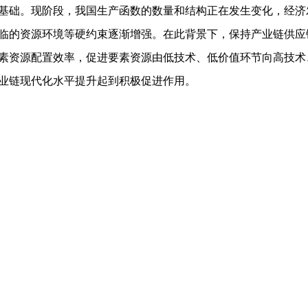
础。现阶段，我国生产函数的数量和结构正在发生变化，经济
临的资源环境等硬约束逐渐增强。在此背景下，保持产业链供应
素资源配置效率，促进要素资源由低技术、低价值环节向高技术
业链现代化水平提升起到积极促进作用。
著
合所形成的应用生态，具有提升双链稳定性、竞争力的显著优
。
理能力。工业互联网平台可打通消费与生产、供应与制造、产
产业链、全价值链的连接。一方面，工业互联网为链主企业建立
链可持续发展提供了平台支点。如美的厨房电器公司基于工业互
、生产等关键场景数据流，实现C2M全价值链贯通，帮助企业营
健全的动态监测、预警预测与闭环反馈机制，有效提高政府部门产
互联网平台监测系统，已实现对32家重点平台、7900万台工业