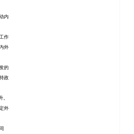
动内
工作
内外
发的
持政
升。
定外
同