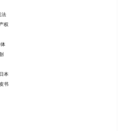
民法
产权
和体
创
日本
皮书