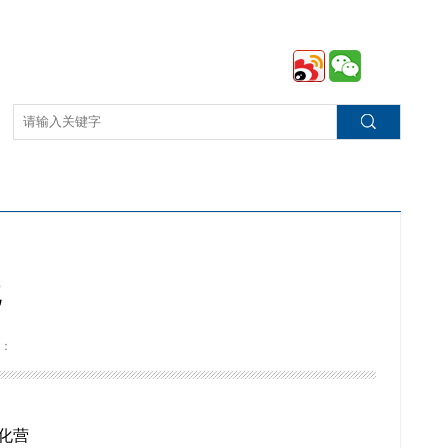
境
：
化营