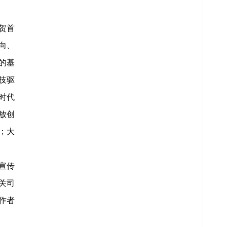
贺首
向、
的基
技驱
时代
放创
；大
宣传
关司
作者