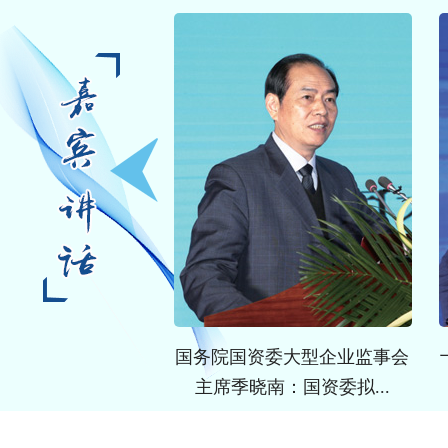
全国政协经济委员会
国务院国资委大型企业监事会
军：“三驾马...
主席季晓南：国资委拟...