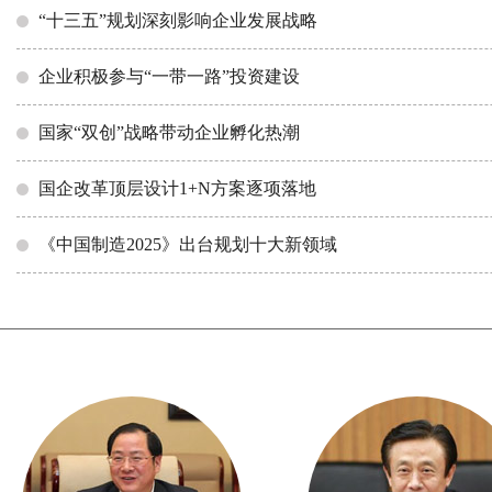
务副部长尹成杰，全国总工会原书记处
“十三五”规划深刻影响企业发展战略
书记、国家安全生产委员会原副主任纪
​企业积极参与“一带一路”投资建设
明波，国务院国资委大型企业监事会主
席季晓南，中国企业联合会原执行副会
​国家“双创”战略带动企业孵化热潮
长、经济日报社原总编辑冯竝，沧州市
国企改革顶层设计1+N方案逐项落地
委常委、副市长曹立志，渤海新区党工
委书记、管委会主任张国栋等领导与会
《中国制造2025》出台规划十大新领域
致辞或作主题演讲。活动由中国企业联
合会副理事长于武主持。