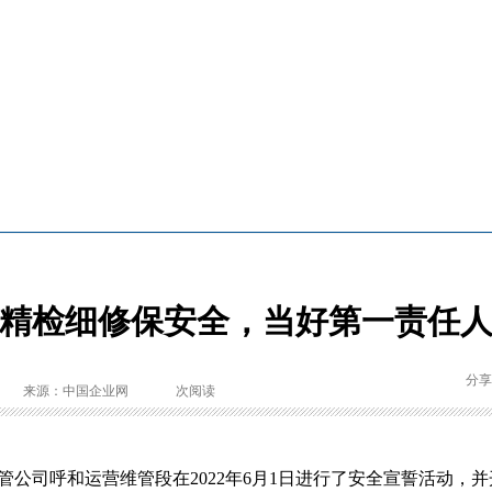
精检细修保安全，当好第一责任
分享
来源：中国企业网
次阅读
司呼和运营维管段在2022年6月1日进行了安全宣誓活动，并