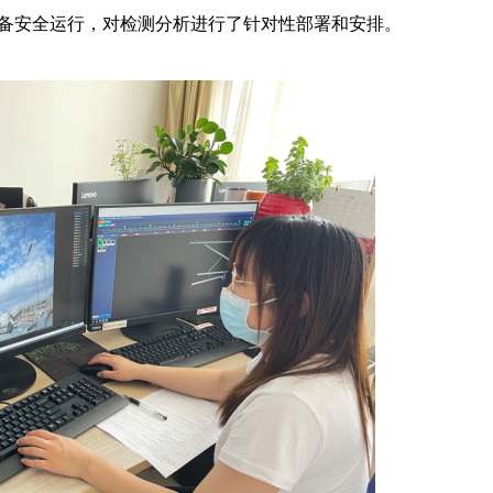
备安全运行，对检测分析进行了针对性部署和安排。