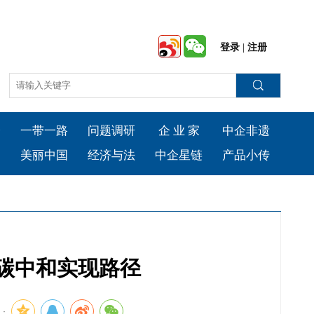
登录
|
注册
会
一带一路
问题调研
企 业 家
中企非遗
台
美丽中国
经济与法
中企星链
产品小传
碳中和实现路径
：