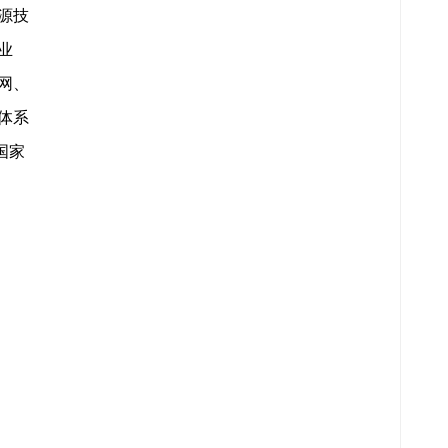
源技
业
网、
体系
国家