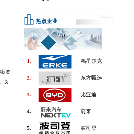
热点企业
1.
鸿星尔克
排新赛
2.
东方甄选
、负
3.
比亚迪
4.
蔚来
5.
波司登