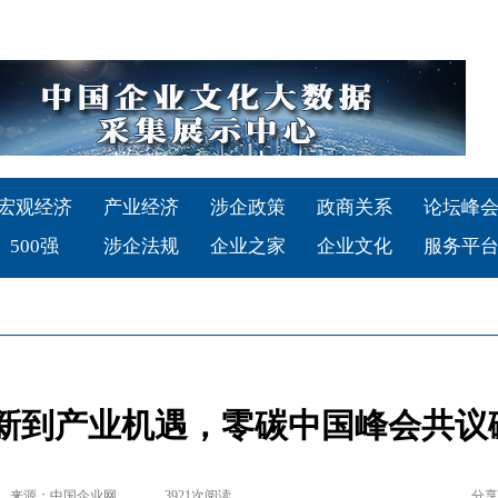
宏观经济
产业经济
涉企政策
政商关系
论坛峰
500强
涉企法规
企业之家
企业文化
服务平
创新到产业机遇，零碳中国峰会共议
来源：中国企业网
3921
次阅读
分享