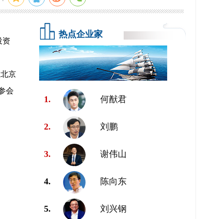
热点企业家
投资
在北京
参会
1.
何猷君
2.
刘鹏
3.
谢伟山
4.
陈向东
5.
刘兴钢