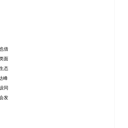
也借
类面
生态
达峰
设同
会发