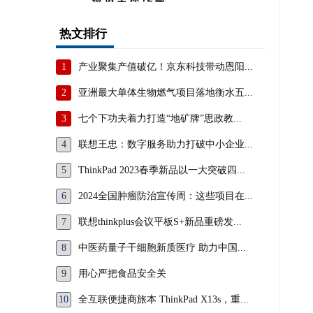
热文排行
1
产业聚集产值破亿！京东科技带动恩阳...
2
亚洲最大单体生物燃气项目落地衡水五...
3
七个下功夫着力打造“地矿牌”思政教...
4
联想王忠：数字服务助力打破中小企业...
5
ThinkPad 2023春季新品以一大突破四...
6
2024全国肿瘤防治宣传周：这些项目在...
7
联想thinkplus会议平板S+新品重磅发...
8
中医药量子干细胞新质医疗 助力中国...
9
用心严把食品安全关
10
全互联便捷商旅本 ThinkPad X13s，重...