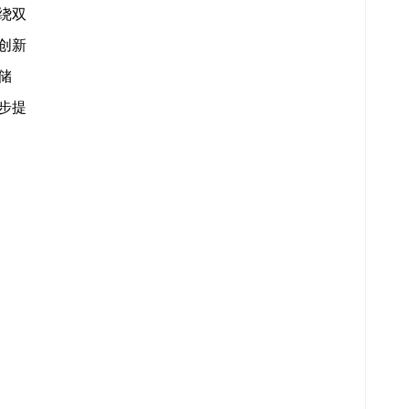
绕双
创新
储
步提