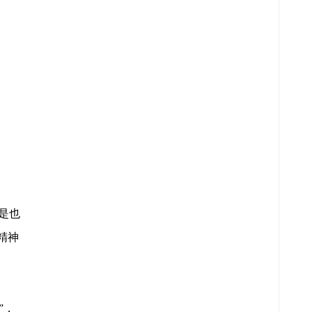
是也
精神
”，