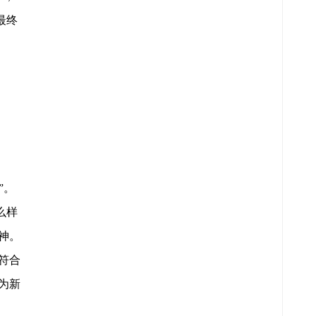
最终
”。
么样
神。
符合
为新