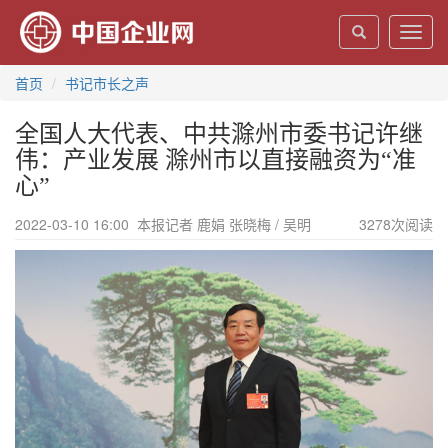
Toggl
navig
首页
书记市长之声
全国人大代表、中共滁州市委书记许继
伟：产业发展 滁州市以直接融资为“准
心”
2022-03-10 16:00
本报记者 鹿娟 张晓梅 / 吴明
3278
次阅读