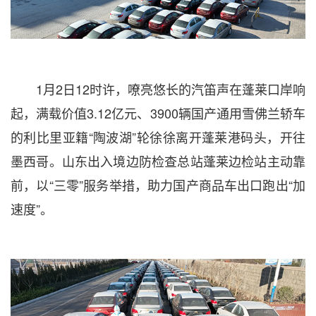
1月2日12时许，嘹亮悠长的汽笛声在蓬莱口岸响
起，满载价值3.12亿元、3900辆国产通用雪佛兰轿车
的利比里亚籍“陶波湖”轮徐徐离开蓬莱港码头，开往
墨西哥。山东出入境边防检查总站蓬莱边检站主动靠
前，以“三零”服务举措，助力国产商品车出口跑出“加
速度”。