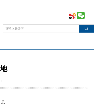
落地
：
、总