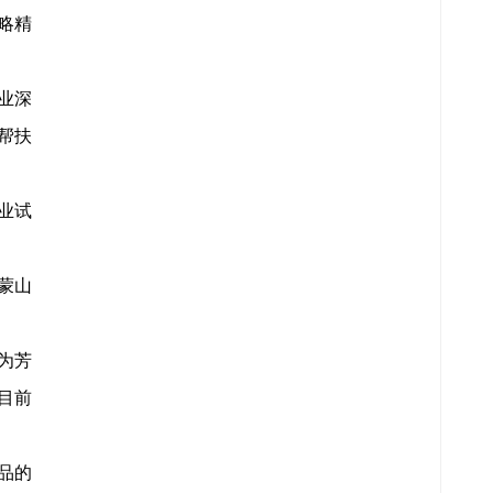
略精
业深
帮扶
业试
蒙山
为芳
目前
品的