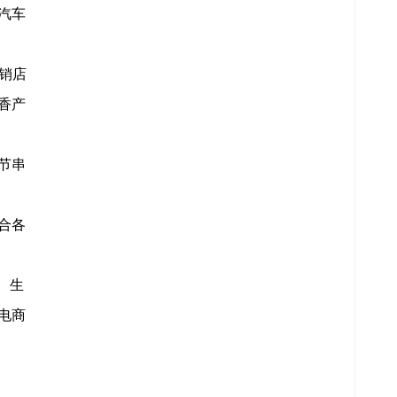
汽车
销店
香产
节串
合各
、生
电商