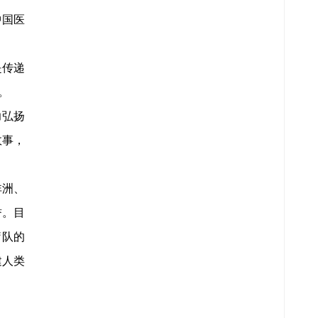
中国医
是传递
。
力弘扬
故事，
非洲、
誉。目
疗队的
建人类