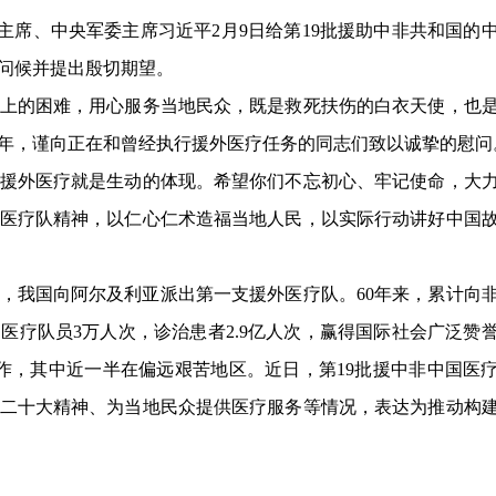
家主席、中央军委主席习近平2月9日给第19批援助中非共和国的
问候并提出殷切期望。
的困难，用心服务当地民众，既是救死扶伤的白衣天使，也
周年，谨向正在和曾经执行援外医疗任务的同志们致以诚挚的慰问
外医疗就是生动的体现。希望你们不忘初心、牢记使命，大
医疗队精神，以仁心仁术造福当地人民，以实际行动讲好中国
，我国向阿尔及利亚派出第一支援外医疗队。60年来，累计向
医疗队员3万人次，诊治患者2.9亿人次，赢得国际社会广泛赞
工作，其中近一半在偏远艰苦地区。近日，第19批援中非中国医
的二十大精神、为当地民众提供医疗服务等情况，表达为推动构