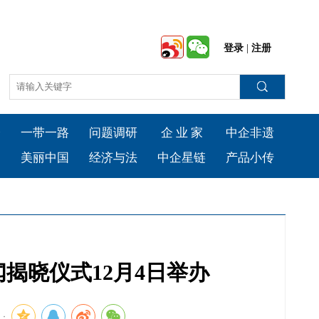
登录
|
注册
会
一带一路
问题调研
企 业 家
中企非遗
台
美丽中国
经济与法
中企星链
产品小传
揭晓仪式12月4日举办
：