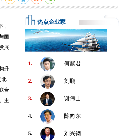
热点企业家
下，
与国
发展
1.
何猷君
构升
（北
2.
刘鹏
联合
3.
谢伟山
。主
4.
陈向东
5.
刘兴钢