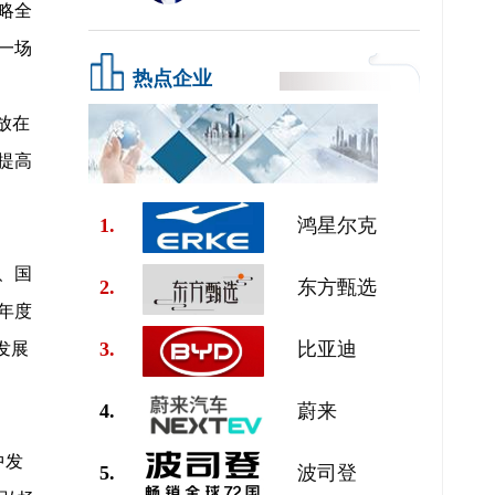
略全
一场
热点企业
放在
提高
1.
鸿星尔克
、国
2.
东方甄选
年度
3.
比亚迪
发展
4.
蔚来
中发
5.
波司登