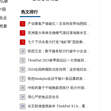
境弘扬
中国
热文排行
化企
1
产业聚集产值破亿！京东科技带动恩阳...
然要
2
亚洲最大单体生物燃气项目落地衡水五...
3
七个下功夫着力打造“地矿牌”思政教...
4
联想王忠：数字服务助力打破中小企业...
5
ThinkPad 2023春季新品以一大突破四...
6
2024全国肿瘤防治宣传周：这些项目在...
7
联想thinkplus会议平板S+新品重磅发...
8
中医药量子干细胞新质医疗 助力中国...
9
用心严把食品安全关
10
全互联便捷商旅本 ThinkPad X13s，重...