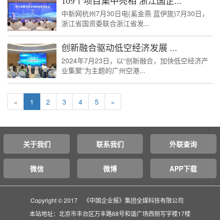
109个项目集中亮相 浙江国企...
中新网杭州7月30日电(奚金燕 蓝伊旎)7月30日，
浙江省国资委联合浙江省发...
创新融合驱动低空经济发展 ...
2024年7月23日，以“创新融合，加快低空经济产
业集聚”为主题的广州空港...
«
1
2
3
4
5
»
关于我们
联系我们
外联查询
微信
微博
APP下载
Copyright © 2017 《中国企业报》集团全媒科技有限公司
本站地址：北京市丰台区万丰路68号和谐广场西侧写字楼17楼