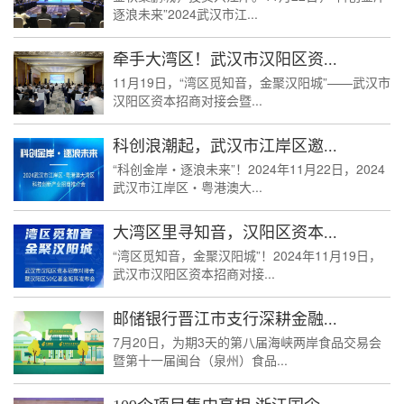
逐浪未来”2024武汉市江...
牵手大湾区！武汉市汉阳区资...
11月19日，“湾区觅知音，金聚汉阳城”——武汉市
汉阳区资本招商对接会暨...
科创浪潮起，武汉市江岸区邀...
“科创金岸・逐浪未来”！2024年11月22日，2024
武汉市江岸区・粤港澳大...
大湾区里寻知音，汉阳区资本...
“湾区觅知音，金聚汉阳城”！2024年11月19日，
武汉市汉阳区资本招商对接...
邮储银行晋江市支行深耕金融...
7月20日，为期3天的第八届海峡两岸食品交易会
暨第十一届闽台（泉州）食品...