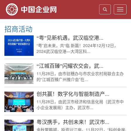
Toggl
navig
招商活动
“粤”见新机遇，武汉临空港...
“粤”启未来，共“临 新篇！2024年12月12日，
2024武汉临空港—大湾区科...
“江城百臻”闪耀农交会，武...
11月28日，由市驻穗办与市农业农村局联合主办
的“江城百臻广州推介会”在...
创共赢！数字化与智能制造产...
11月28日，由武汉市经济和信息化局（武汉市中
小企业发展局）主办，武汉市...
粤汉携手，共创未来！武汉市...
金秋聚鹏城，投资兴江岸。11月22日，“科创金岸·