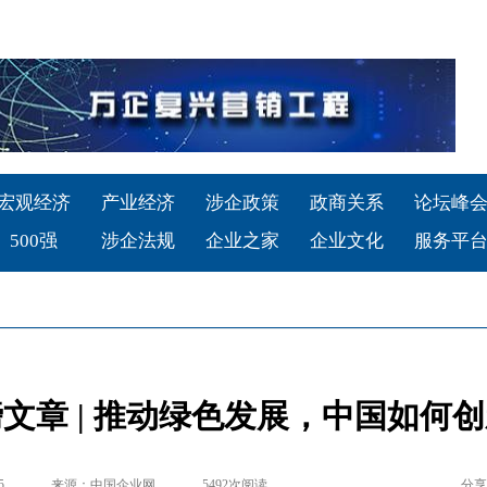
宏观经济
产业经济
涉企政策
政商关系
论坛峰
500强
涉企法规
企业之家
企业文化
服务平
文章 | 推动绿色发展，中国如何
5
来源：中国企业网
5492
次阅读
分享