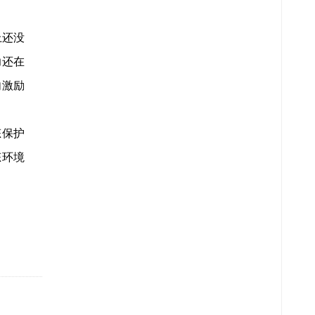
上还没
力还在
向激励
态保护
态环境