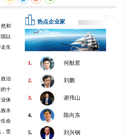
热点企业家
自然和
中国以
持走生
1.
何猷君
、政治
2.
刘鹏
党的十
3.
谢伟山
产业体
民族永
4.
陈向东
待生命
式，坚
5.
刘兴钢