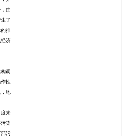
外，由
产生了
术的推
现经济
结构调
操作性
以，地
角度来
要污染
西部污