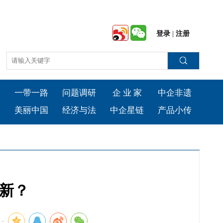
登录
|
注册
会
一带一路
问题调研
企 业 家
中企非遗
台
美丽中国
经济与法
中企星链
产品小传
创新？
：