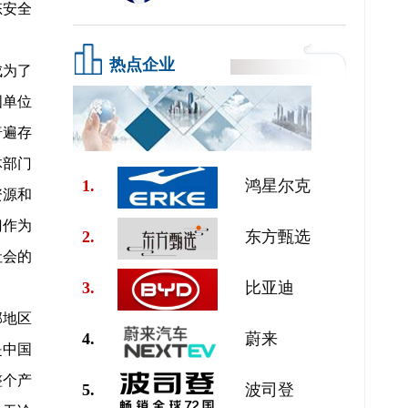
态安全
热点企业
成为了
国单位
普遍存
体部门
1.
鸿星尔克
资源和
门作为
2.
东方甄选
社会的
3.
比亚迪
部地区
4.
蔚来
是中国
整个产
5.
波司登