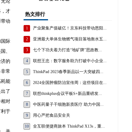
。无论
路，才
热文排行
而带动
1
产业聚集产值破亿！京东科技带动恩阳...
2
亚洲最大单体生物燃气项目落地衡水五...
加国际
3
七个下功夫着力打造“地矿牌”思政教...
美国、
经济的
4
联想王忠：数字服务助力打破中小企业...
得非常
5
ThinkPad 2023春季新品以一大突破四...
高耗能
6
2024全国肿瘤防治宣传周：这些项目在...
提出了
7
联想thinkplus会议平板S+新品重磅发...
件相对
8
中医药量子干细胞新质医疗 助力中国...
有利于
9
用心严把食品安全关
10
全互联便捷商旅本 ThinkPad X13s，重...
升，并