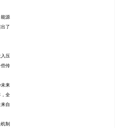
。能源
超出了
投入压
一些传
势未来
年，全
量来自
快机制