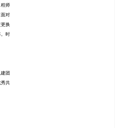
工程师
在面对
交更换
率。时
祝建团
优秀共