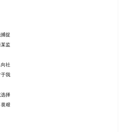
锐捕捉
通某监
,向社
对于我
就选择
不畏艰