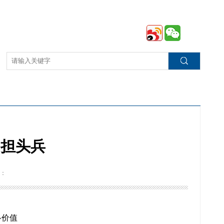
勇担头兵
：
心价值