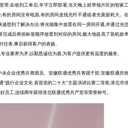
条宽带,在收到工单后,辛宇立即部署,当天晚上就带领片区的智家
,有的房间没有电源,有的房间皮线光纤不通或者光衰损耗大。
快速想到了解决办法:将光猫集中放置在同一房间开通,并通过光
注册完成后再按标签顺序放置到对应的房间,极大地提高了装机效
交付任务,事后获得客户的表扬。
,以专业素养为矛,以勤恳诚信为盾,为客户提供更有温度的服务。
中央企业优秀共青团员、安徽联通优秀共青团干部,安徽联通庆
通“践行企业文化 喜迎党的二十大”主题演讲比赛二等奖,淮北市
通好员工,连续两年获得淮北联通优秀共产党等荣誉称号。