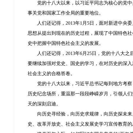
党的十八大以来，以习近平同志为核心的党中央
事关党和国家工作全局的重要地位。
人们还记得，2013年1月5日，面对新进中央
思想从提出到现在的历史过程，展现了中国特色社
史中把握中国特色社会主义的发展。
人们还记得，2013年6月25日，党的十八大之
要继续加强对党史、国史的学习，在对历史的深入
社会主义的合格答卷。
党的十八大以来，习近平总书记每到地方考察，
历史纪念场所，重温那一段段峥嵘岁月，引领人们
天的深刻启迪。
向历史寻经验，向历史求规律，向历史探未来。
史、改革开放史、社会主义发展史学习宣传教育的