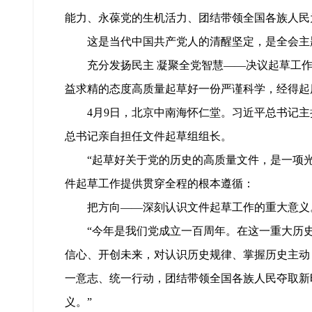
能力、永葆党的生机活力、团结带领全国各族人民
这是当代中国共产党人的清醒坚定，是全会主题
充分发扬民主 凝聚全党智慧——决议起草工作
益求精的态度高质量起草好一份严谨科学，经得起
4月9日，北京中南海怀仁堂。习近平总书记主
总书记亲自担任文件起草组组长。
“起草好关于党的历史的高质量文件，是一项光
件起草工作提供贯穿全程的根本遵循：
把方向——深刻认识文件起草工作的重大意义
“今年是我们党成立一百周年。在这一重大历史
信心、开创未来，对认识历史规律、掌握历史主动
一意志、统一行动，团结带领全国各族人民夺取新
义。”