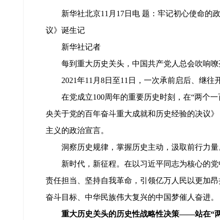
新华社北京11月17日电 题：牢记初心使命的
议》诞生记
新华社记者
每到重大历史关头，中国共产党人总会吹响嘹
2021年11月8日至11日，一次承前启后、继
在党成立100周年的重要历史时刻，在“两个一
央关于党的百年奋斗重大成就和历史经验的决议》
主义的政治宣言。
洞察历史规律，掌握历史主动，汲取前行力量
新时代，新征程。在以习近平同志为核心的党中
责任担当、坚持自我革命，引领亿万人民以更加昂
奋斗目标、中华民族伟大复兴的中国梦催人奋进。
重大历史关头的历史性战略性决策——站在“