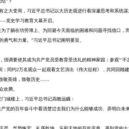
结”？
之大变局，习近平总书记以大历史观进行着深邃思考和系统谋
——党史学习教育大幕开启。
为了躺在功劳簿上、为回避今天面临的困难和问题寻找借口，
的勇气和力量。”习近平总书记阐明要旨。
强调要使其成为共产党员受教育受洗礼的精神家园；参观“‘不
誓词；同约2万名观众一起观看文艺演出《伟大征程》，共同回顾
，致敬英雄，致敬历史……
众欢腾。
安门城楼上，习近平总书记高瞻远瞩：
产党的百年奋斗中看清楚过去我们为什么能够成功、弄明白未
严、气势恢宏、礼序乾坤、乐和天地的百年庆典，再到党的十