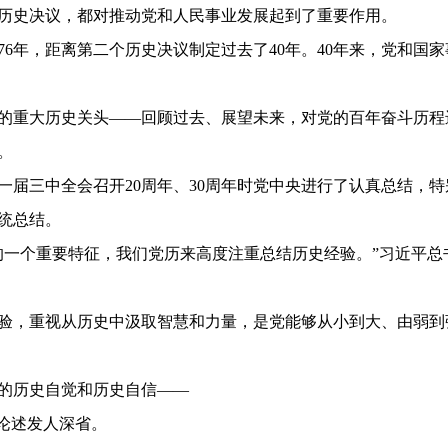
历史决议，都对推动党和人民事业发展起到了重要作用。
年，距离第二个历史决议制定过去了40年。40年来，党和国家
重大历史关头——回顾过去、展望未来，对党的百年奋斗历程
。
三中全会召开20周年、30周年时党中央进行了认真总结，特
统总结。
一个重要特征，我们党历来高度注重总结历史经验。”习近平总
，重视从历史中汲取智慧和力量，是党能够从小到大、由弱到
的历史自觉和历史自信——
论述发人深省。