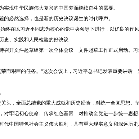
为实现中华民族伟大复兴的中国梦而继续奋斗的需要。
的必然选择，也是新的历史决议诞生的时代呼声。
始终在以习近平同志为核心的党中央领导下进行，以优良的作
历史、实践和人民检验的好决议
持召开文件起草组第一次全体会议，文件起草工作正式启动。习
荣而艰巨的任务。”这次会议上，习近平总书记发表重要讲话，
。
关头，全面总结党的重大成就和历史经验，对统一全党思想、
，对牢记初心使命、传承红色基因，对推动全党进一步统一思想
时代中国特色社会主义伟大胜利，具有重大现实意义和深远历史