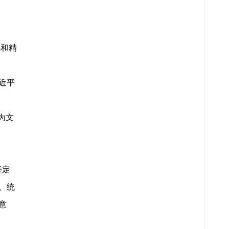
风和精
近平
为文
坚定
、统
意