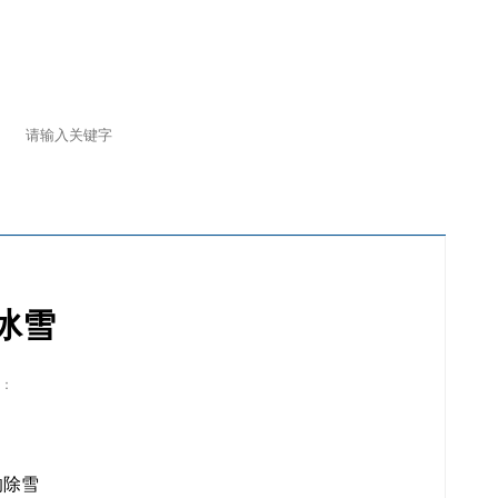
冰雪
：
响除雪