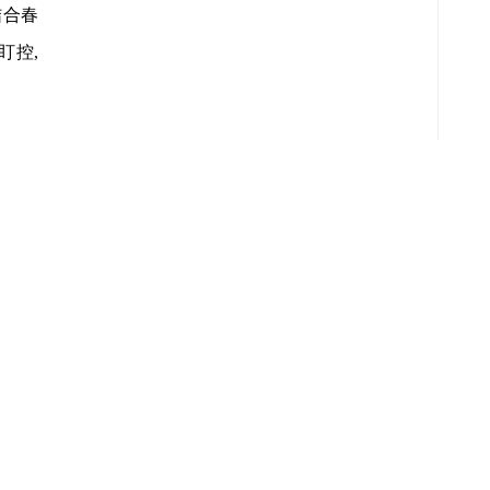
结合春
盯控,