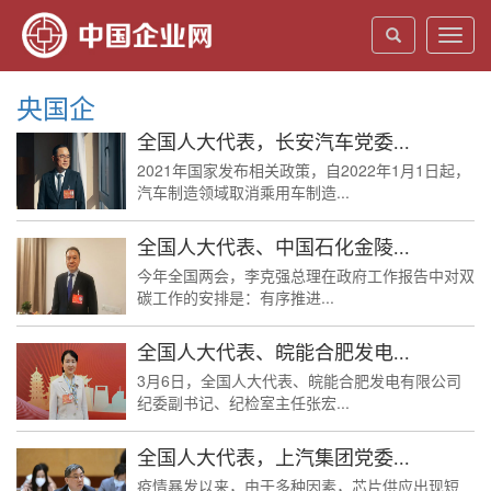
Toggl
navig
央国企
全国人大代表，长安汽车党委...
2021年国家发布相关政策，自2022年1月1日起，
汽车制造领域取消乘用车制造...
全国人大代表、中国石化金陵...
今年全国两会，李克强总理在政府工作报告中对双
碳工作的安排是：有序推进...
全国人大代表、皖能合肥发电...
3月6日，全国人大代表、皖能合肥发电有限公司
纪委副书记、纪检室主任张宏...
全国人大代表，上汽集团党委...
疫情暴发以来，由于多种因素，芯片供应出现短