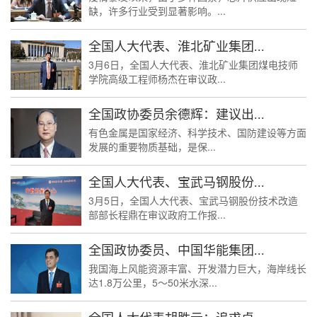
缺，许多行业受到显著影响。...
全国人大代表、淮北矿业集团...
3月6日，全国人大代表、淮北矿业集团煤电技师
学院高级工程师杨杰在审议政...
全国政协委员余德辉：建议出...
有色金属是国家经济、科学技术、国防建设等方面
发展的重要物质基础，是保...
全国人大代表、宝武马钢股份...
3月5日，全国人大代表、宝武马钢股份技术改造
部部长程鼎在审议政府工作报...
全国政协委员、中国华能集团...
我国海上风能资源丰富、开发潜力巨大，海岸线长
达1.8万公里，5～50米水深...